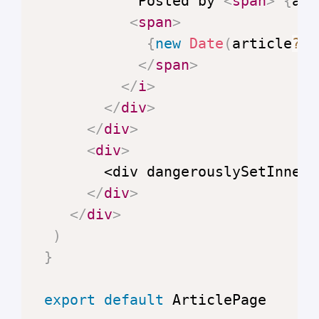
            Posted by 
<
span
>
{
art
<
span
>
{
new
Date
(
article
?.
c
</
span
>
</
i
>
</
div
>
</
div
>
<
div
>
        <div dangerouslySetInnerH
</
div
>
</
div
>
)
}
export
default
ArticlePage