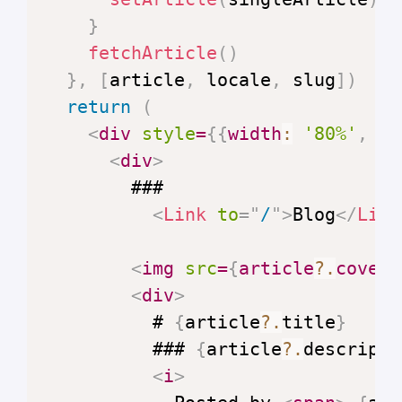
}
fetchArticle
(
)
}
,
[
article
,
 locale
,
 slug
]
)
return
(
<
div
style
=
{
{
width
:
'80%'
,
ma
<
div
>
<
Link
to
=
"
/
"
>
Blog
</
Link
<
img
src
=
{
article
?.
coverU
<
div
>
          # 
{
article
?.
title
}
          ### 
{
article
?.
descripti
<
i
>