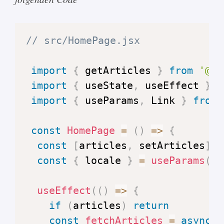
// src/HomePage.jsx
import
{
 getArticles 
}
from
'@po
import
{
 useState
,
 useEffect 
}
f
import
{
 useParams
,
Link
}
from
const
HomePage
=
(
)
=>
{
const
[
articles
,
 setArticles
]
=
const
{
 locale 
}
=
useParams
(
)
;
useEffect
(
(
)
=>
{
if
(
articles
)
return
const
fetchArticles
=
async
(