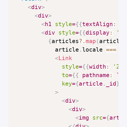
<
div
>
<
div
>
<
h1
style
=
{
{
textAlign
:
'c
<
div
style
=
{
{
display
:
'fl
{
articles
?.
map
(
article
            article
.
locale
===
 lo
<
Link
style
=
{
{
width
:
'28%
to
=
{
{
pathname
:
`
/
$
key
=
{
article
.
_id
}
>
<
div
>
<
div
>
<
img
src
=
{
artic
</
div
>