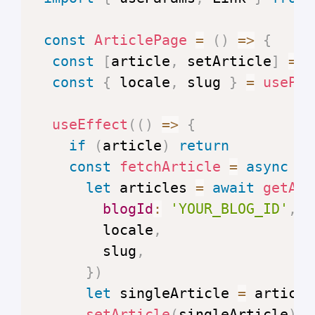
const
ArticlePage
=
(
)
=>
{
const
[
article
,
 setArticle
]
=
u
const
{
 locale
,
 slug 
}
=
usePar
useEffect
(
(
)
=>
{
if
(
article
)
return
const
fetchArticle
=
async
(
)
let
 articles 
=
await
getArt
blogId
:
'YOUR_BLOG_ID'
,
        locale
,
        slug
,
}
)
let
 singleArticle 
=
 article
setArticle
(
singleArticle
)