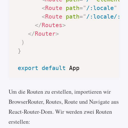
<
Route
path
=
"
/:locale
"
el
<
Route
path
=
"
/:locale/:sl
</
Routes
>
</
Router
>
)
}
export
default
App
Um die Routen zu erstellen, importieren wir
BrowserRouter, Routes, Route und Navigate aus
React-Router-Dom. Wir werden zwei Routen
erstellen: