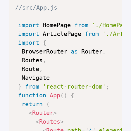
//src/App.js
import
HomePage
from
'./HomePage
import
ArticlePage
from
'./Artic
import
{
BrowserRouter
as
Router
,
Routes
,
Route
,
Navigate
}
from
'react-router-dom'
;
function
App
(
)
{
return
(
<
Router
>
<
Routes
>
<
Route
path
=
"
/
"
element
=
{