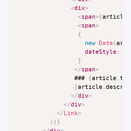
<
div
>
<
span
>
{
article
.
<
span
>
{
new
Date
(
arti
dateStyle
:
'l
}
</
span
>
                 ### 
{
article
.
tit
{
article
.
descrip
</
div
>
</
div
>
</
Link
>
)
)
}
</
div
>