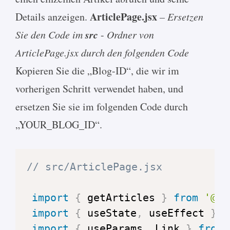
ArticlePage.jsx
Details anzeigen.
– Ersetzen
src
Sie den Code im
-
Ordner von
ArticlePage.jsx durch den folgenden Code
Kopieren Sie die „Blog-ID“, die wir im
vorherigen Schritt verwendet haben, und
ersetzen Sie sie im folgenden Code durch
„YOUR_BLOG_ID“.
// src/ArticlePage.jsx
import
{
 getArticles 
}
from
'@po
import
{
 useState
,
 useEffect 
}
f
import
{
 useParams
,
Link
}
from