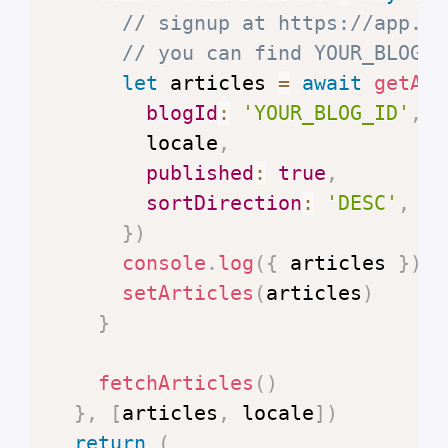
// signup at https://app.po
// you can find YOUR_BLOG_I
let
 articles 
=
await
getArt
blogId
:
'YOUR_BLOG_ID'
,
        locale
,
published
:
true
,
sortDirection
:
'DESC'
,
}
)
console
.
log
(
{
 articles 
}
)
setArticles
(
articles
)
}
fetchArticles
(
)
}
,
[
articles
,
 locale
]
)
return
(