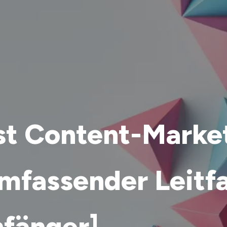
st Content-Marke
umfassender Leitf
nfänger]