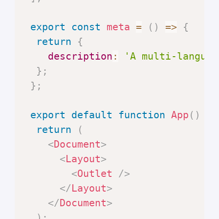
export
const
meta
=
(
)
=>
{
return
{
description
:
'A multi-languag
}
;
}
;
export
default
function
App
(
)
{
return
(
<
Document
>
<
Layout
>
<
Outlet
/>
</
Layout
>
</
Document
>
)
;