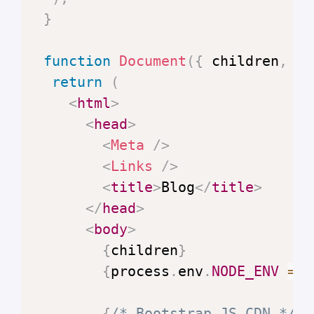
}
function
Document
(
{
 children
,
 ti
return
(
<
html
>
<
head
>
<
Meta
/>
<
Links
/>
<
title
>
Blog
</
title
>
</
head
>
<
body
>
{
children
}
{
process
.
env
.
NODE_ENV
===
{
/* Bootstrap JS CDN */
}