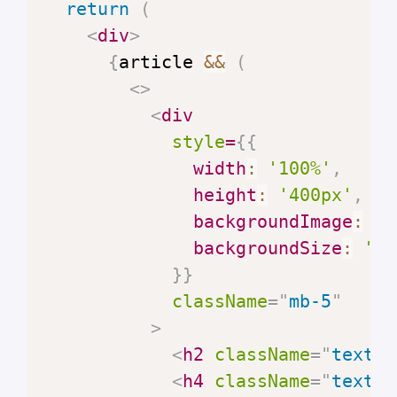
return
(
<
div
>
{
article 
&&
(
<
>
<
div
style
=
{
{
width
:
'100%'
,
height
:
'400px'
,
backgroundImage
:
`
u
backgroundSize
:
'co
}
}
className
=
"
mb-5
"
>
<
h2
className
=
"
text-c
<
h4
className
=
"
text-c