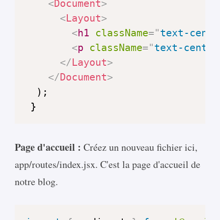
<
Document
>
<
Layout
>
<
h1
className
=
"
text-cente
<
p
className
=
"
text-center
</
Layout
>
</
Document
>
 }
Page d'accueil :
Créez un nouveau fichier ici,
app/routes/index.jsx. C'est la page d'accueil de
notre blog.