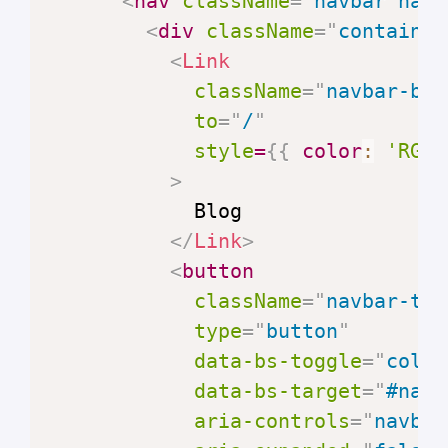
<
nav
className
=
"
navbar navb
<
div
className
=
"
container
<
Link
className
=
"
navbar-bra
to
=
"
/
"
style
=
{
{
color
:
'RGBA
>
</
Link
>
<
button
className
=
"
navbar-tog
type
=
"
button
"
data-bs-toggle
=
"
colla
data-bs-target
=
"
#navb
aria-controls
=
"
navbar