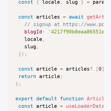
const
{
 locale
,
 slug 
}
=
 params
const
 articles 
=
await
getArtic
// signup at https://www.poly
blogId
:
'4217f90b8eaa86551e7f
    locale
,
    slug
,
}
)
;
const
 article 
=
 articles
?.
[
0
]
;
return
 article
;
}
;
export
default
function
ArticleP
const
 article 
=
useLoaderData
(
)