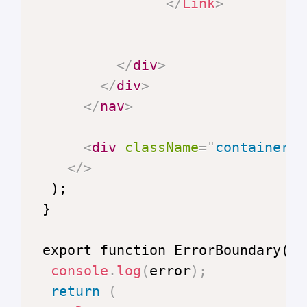
</
Link
>
</
div
>
</
div
>
</
nav
>
<
div
className
=
"
container p
</
>
 export function ErrorBoundary({ 
console
.
log
(
error
)
;
return
(