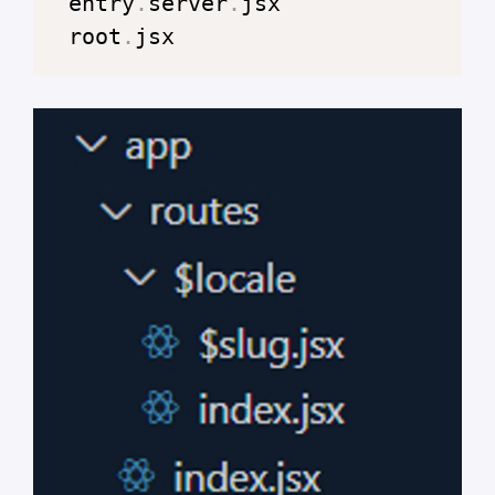
 entry
.
server
.
jsx
 root
.
jsx