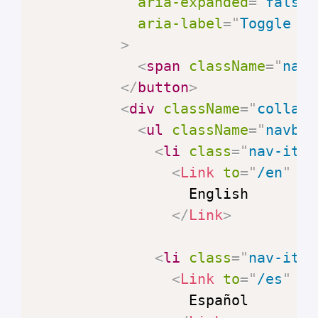
aria-expanded
=
"
false
"
aria-label
=
"
Toggle na
>
<
span
className
=
"
navb
</
button
>
<
div
className
=
"
collaps
<
ul
className
=
"
navbar
<
li
class
=
"
nav-item
<
Link
to
=
"
/en
"
cl
</
Link
>
<
li
class
=
"
nav-item
<
Link
to
=
"
/es
"
cl