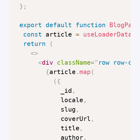
}
;
export
default
function
BlogPage
const
 article 
=
useLoaderData
(
)
return
(
<
>
<
div
className
=
"
row row-col
{
article
.
map
(
(
{
            _id
,
            locale
,
            slug
,
            coverUrl
,
            title
,
            author
,