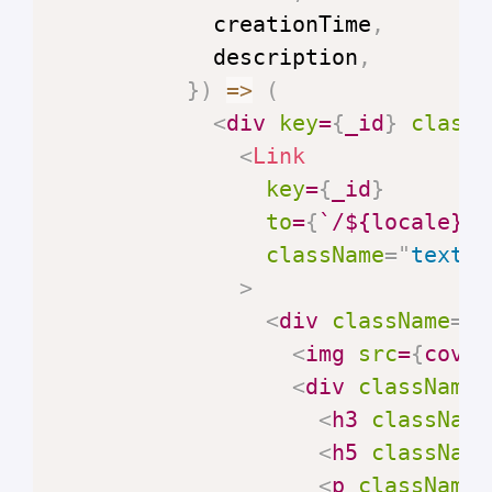
            creationTime
,
            description
,
}
)
=>
(
<
div
key
=
{
_id
}
classN
<
Link
key
=
{
_id
}
to
=
{
`
/
${
locale
}
/
$
className
=
"
text-d
>
<
div
className
=
"
c
<
img
src
=
{
cover
<
div
className
=
<
h3
className
<
h5
className
<
p
className
=