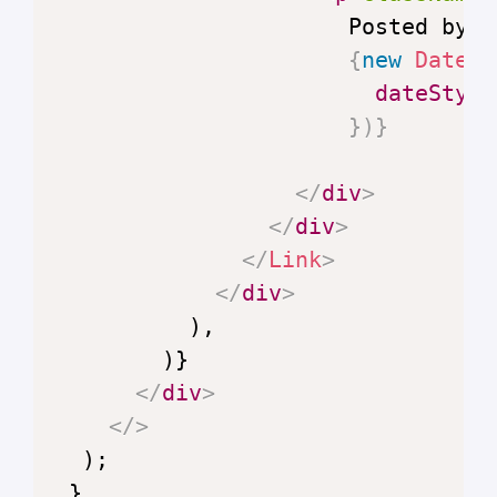
                      Posted by 
{
{
new
Date
(
c
dateStyle
}
)
}
</
div
>
</
div
>
</
Link
>
</
div
>
</
div
>
</
>
 }