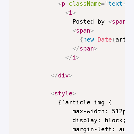
<
p
className
=
"
text-ce
<
i
>
                Posted by 
<
span
>
{
<
span
>
{
new
Date
(
artic
</
span
>
</
i
>
</
div
>
<
style
>