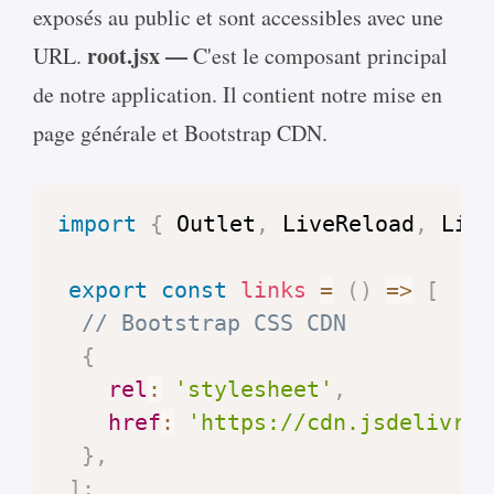
exposés au public et sont accessibles avec une
root.jsx —
URL.
C'est le composant principal
de notre application. Il contient notre mise en
page générale et Bootstrap CDN.
import
{
Outlet
,
LiveReload
,
Link
export
const
links
=
(
)
=>
[
// Bootstrap CSS CDN
{
rel
:
'stylesheet'
,
href
:
'https://cdn.jsdelivr.n
}
,
]
;