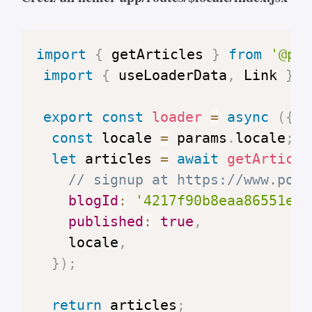
import
{
 getArticles 
}
from
'@pol
import
{
 useLoaderData
,
Link
}
f
export
const
loader
=
async
(
{
 p
const
 locale 
=
 params
.
locale
;
let
 articles 
=
await
getArticle
// signup at https://www.poly
blogId
:
'4217f90b8eaa86551e7f
published
:
true
,
    locale
,
}
)
;
return
 articles
;