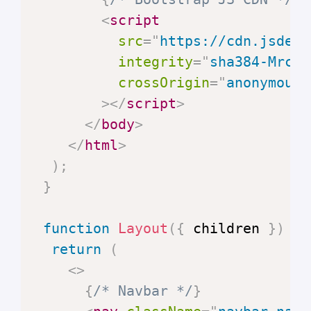
<
script
src
=
"
https://cdn.jsdeli
integrity
=
"
sha384-MrcW6
crossOrigin
=
"
anonymous
"
>
</
script
>
</
body
>
</
html
>
)
;
}
function
Layout
(
{
 children 
}
)
{
return
(
<
>
{
/* Navbar */
}