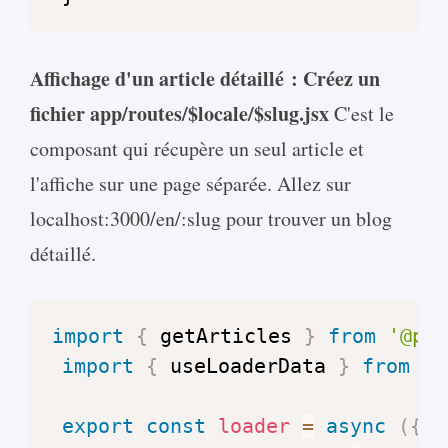
Affichage d'un article détaillé :
Créez un
fichier app/routes/$locale/$slug.jsx
C'est le
composant qui récupère un seul article et
l'affiche sur une page séparée. Allez sur
localhost:3000/en/:slug pour trouver un blog
détaillé.
import
{
 getArticles 
}
from
'@pol
import
{
 useLoaderData 
}
from
'@
export
const
loader
=
async
(
{
 p