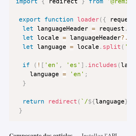
import
{
 redirect 
}
from
'@remix-
export
function
loader
(
{
 request
let
 languageHeader 
=
 request
.
he
let
 locale 
=
 languageHeader
?.
sp
let
 language 
=
 locale
.
split
(
'-'
if
(
!
[
'en'
,
'es'
]
.
includes
(
lang
    language 
=
'en'
;
}
return
redirect
(
`
/
${
language
}
`
)
}
Composante des articles —
Installez l'API