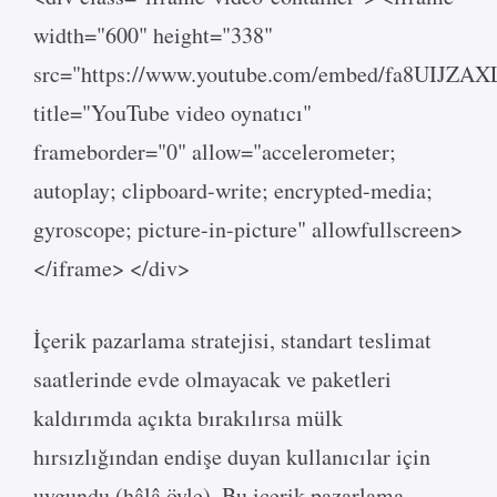
width="600" height="338"
src="https://www.youtube.com/embed/fa8UIJZAX
title="YouTube video oynatıcı"
frameborder="0" allow="accelerometer;
autoplay; clipboard-write; encrypted-media;
gyroscope; picture-in-picture" allowfullscreen>
</iframe> </div>
İçerik pazarlama stratejisi, standart teslimat
saatlerinde evde olmayacak ve paketleri
kaldırımda açıkta bırakılırsa mülk
hırsızlığından endişe duyan kullanıcılar için
uygundu (hâlâ öyle). Bu içerik pazarlama