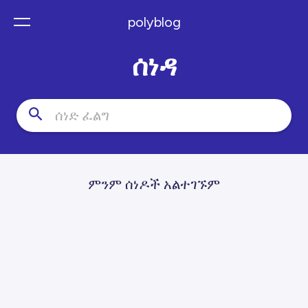
polyblog
ሰነዳ
ምንም ሰነዶች አልተገኙም